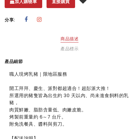
加入購物車
直接購買
分享:
商品描述
產品標示
產品細節
職人現烤乳豬｜限地區服務
開工拜拜、慶生、派對都超適合！超彭派大推！
所選用的豬隻皆為出生約 30 天以內、尚未進食飼料的乳
豬，
肉質鮮嫩、脂肪含量低、肉嫩皮脆。
烤製前重量約 6～7 台斤。
附免洗餐具、醬料與剪刀。
【配送說明】