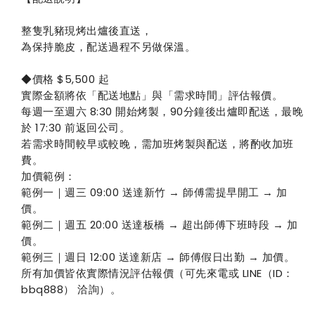
整隻乳豬現烤出爐後直送，
為保持脆皮，配送過程不另做保溫。
◆價格 $5,500 起
實際金額將依「配送地點」與「需求時間」評估報價。
每週一至週六 8:30 開始烤製，90分鐘後出爐即配送，最晚
於 17:30 前返回公司。
若需求時間較早或較晚，需加班烤製與配送，將酌收加班
費。
加價範例：
範例一｜週三 09:00 送達新竹 → 師傅需提早開工 → 加
價。
範例二｜週五 20:00 送達板橋 → 超出師傅下班時段 → 加
價。
範例三｜週日 12:00 送達新店 → 師傅假日出勤 → 加價。
所有加價皆依實際情況評估報價（可先來電或 LINE（ID：
bbq888） 洽詢）。