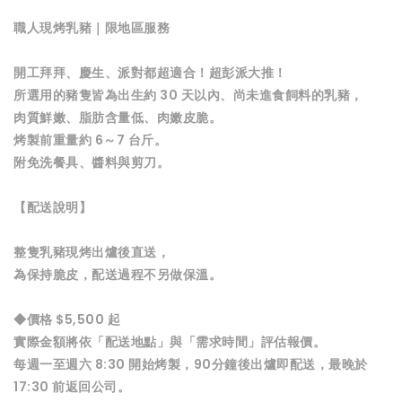
職人現烤乳豬｜限地區服務
開工拜拜、慶生、派對都超適合！超彭派大推！
所選用的豬隻皆為出生約 30 天以內、尚未進食飼料的乳豬，
肉質鮮嫩、脂肪含量低、肉嫩皮脆。
烤製前重量約 6～7 台斤。
附免洗餐具、醬料與剪刀。
【配送說明】
整隻乳豬現烤出爐後直送，
為保持脆皮，配送過程不另做保溫。
◆價格 $5,500 起
實際金額將依「配送地點」與「需求時間」評估報價。
每週一至週六 8:30 開始烤製，90分鐘後出爐即配送，最晚於
17:30 前返回公司。