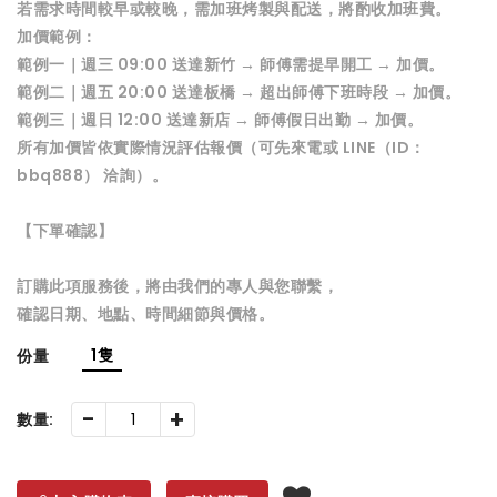
若需求時間較早或較晚，需加班烤製與配送，將酌收加班費。
加價範例：
範例一｜週三 09:00 送達新竹 → 師傅需提早開工 → 加價。
範例二｜週五 20:00 送達板橋 → 超出師傅下班時段 → 加價。
範例三｜週日 12:00 送達新店 → 師傅假日出勤 → 加價。
所有加價皆依實際情況評估報價（可先來電或 LINE（ID：
bbq888） 洽詢）。
【下單確認】
訂購此項服務後，將由我們的專人與您聯繫，
確認日期、地點、時間細節與價格。
1隻
份量
-
+
數量: