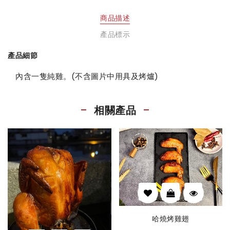
商品描述
產品標示
產品細節
內含一隻純雞。(不含圖片中用具及烤爐)
相關產品
哈燒烤雞翅