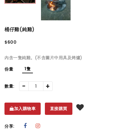
桶仔雞(純雞)
$600
內含一隻純雞。(不含圖片中用具及烤爐)
1隻
份量
-
+
數量:
加入購物車
直接購買
分享: