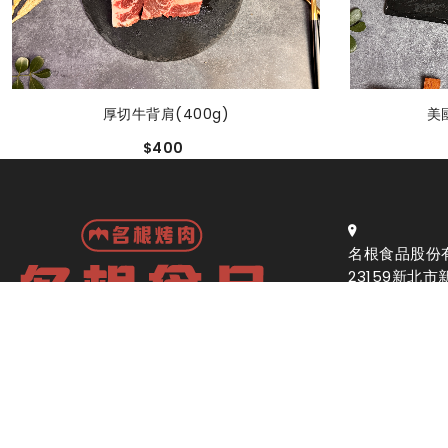
厚切牛背肩(400g)
美
$400
名根食品股份
23159新北
代表人：林財
食品業登錄字號：F