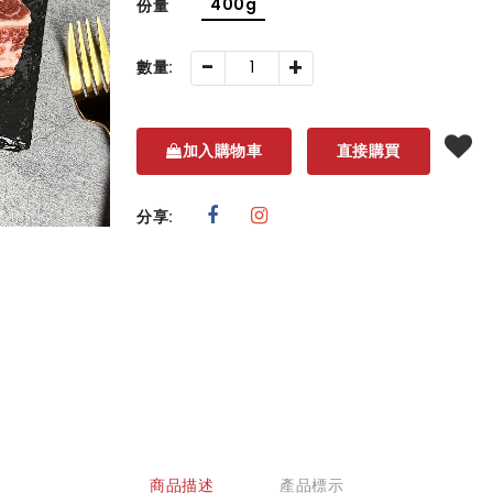
400g
份量
-
+
數量:
加入購物車
直接購買
分享:
商品描述
產品標示