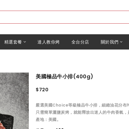
精選套餐
達人教你烤
全台分店
關於我們
美國極品牛小排(400g)
$720
嚴選美國Choice等級極品牛小排，細緻油花分布
只需簡單灑鹽炭烤，就能釋放出迷人的牛肉香氣，
產地：美國。