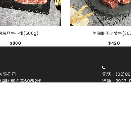
美國骰子老饕牛(300
國極品牛小排(500g)
$420
$880
有限公司
電話：(02)86
市新店區柴埕路60巷2號
行動：0937-8
一
Email: bbqm
-181341788-00000-3
Copyright
2026 名根食品股份有限公司