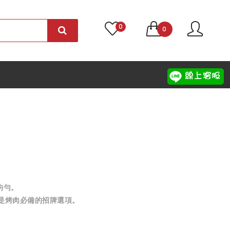
0
0
均勻。
是烤肉必備的招牌選項。