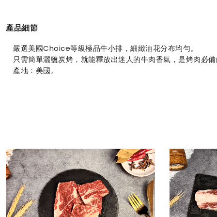
產品細節
嚴選美國Choice等級極品牛小排，細緻油花分布均勻。
只需簡單灑鹽炭烤，就能釋放出迷人的牛肉香氣，是烤肉必備
產地：美國。