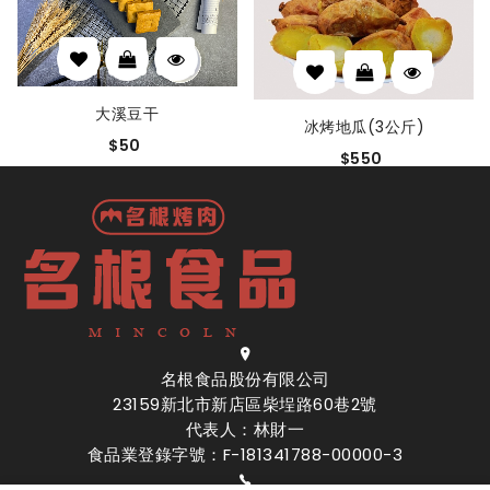
大溪豆干
冰烤地瓜(3公斤)
$50
$550
名根食品股份有限公司
23159新北市新店區柴埕路60巷2號
代表人：林財一
食品業登錄字號：F-181341788-00000-3