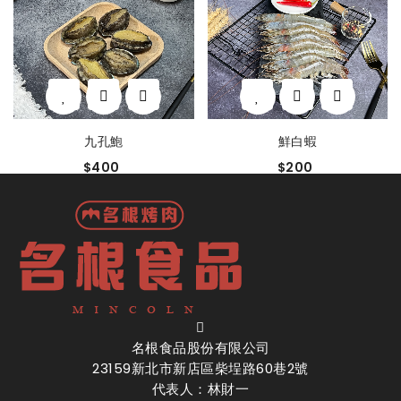
九孔鮑
鮮白蝦
$400
$200
名根食品股份有限公司
23159新北市新店區柴埕路60巷2號
代表人：林財一