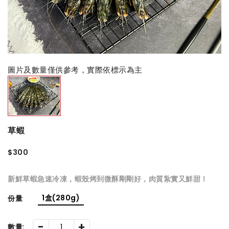
圖片及數量僅供參考，實際依標示為主
草蝦
$300
新鮮草蝦急速冷凍，蝦殼烤到微酥剛剛好，肉質紮實又鮮甜！
1盒(280g)
份量
-
+
數量: